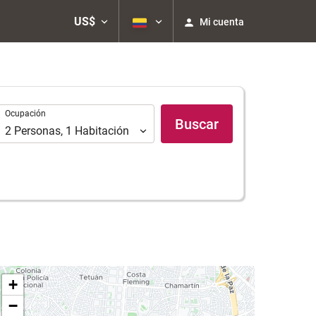
US$
Mi cuenta
Ocupación
Ocupación
Buscar
2
Personas
,
1
Habitación
+
−