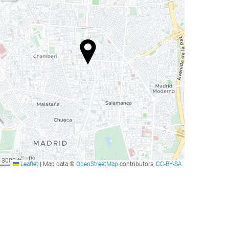
3000 ft
Leaflet
|
Map data ©
OpenStreetMap
contributors,
CC-BY-SA