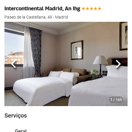
Intercontinental Madrid, An Ihg
Paseo de la Castellana, 49 - Madrid
Anterior
Segui
1
/ 165
Serviços
Geral