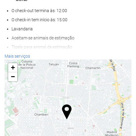
O check-out termina às: 12:00
O check-in tem início às: 15:00
Lavandaria
Aceitam-se animais de estimação
Tigela para animal de estimação
Ar condicionado
Mais serviços
Aquecimento Central
+
Elevador
−
Acesso def. motores
Salas para não-fumadores
Proibido fumar em todas as áreas
Zona de fumadores
Quartos insonorizados
Alimentação e bebidas